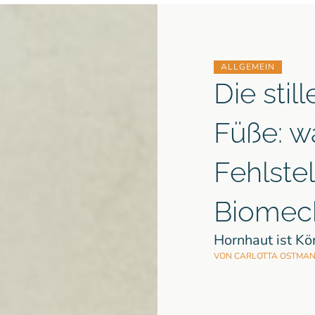
ALLGEMEIN
Die stil
Füße: w
Fehlste
Biomech
Hornhaut ist Kö
VON
CARLOTTA OSTMA