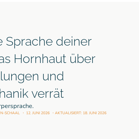
le Sprache deiner
as Hornhaut über
llungen und
anik verrät
rpersprache.
NN-SCHAAL
・
12. JUNI 2026
・AKTUALISIERT:
18. JUNI 2026