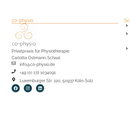
co-physio
Sc
Privatpraxis für Physiotherapie
Carlotta Ostmann-Schaal
info@co-physio.de
+49 (0) 172 1034091
Luxemburger Str. 220, 50937 Köln-Sülz
F
I
L
a
n
i
c
s
n
e
t
k
b
a
e
o
g
d
o
r
i
k
a
n
m